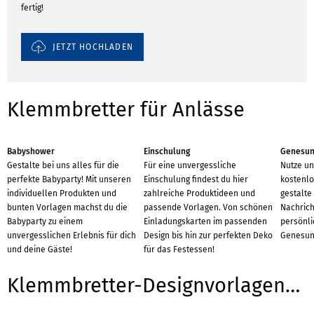
fertig!
JETZT HOCHLADEN
Klemmbretter für Anlässe
Babyshower
Einschulung
Genesun
Gestalte bei uns alles für die
Für eine unvergessliche
Nutze un
perfekte Babyparty! Mit unseren
Einschulung findest du hier
kostenlo
individuellen Produkten und
zahlreiche Produktideen und
gestalte
bunten Vorlagen machst du die
passende Vorlagen. Von schönen
Nachrich
Babyparty zu einem
Einladungskarten im passenden
persönl
unvergesslichen Erlebnis für dich
Design bis hin zur perfekten Deko
Genesun
und deine Gäste!
für das Festessen!
Klemmbretter-Designvorlagen für Branchen