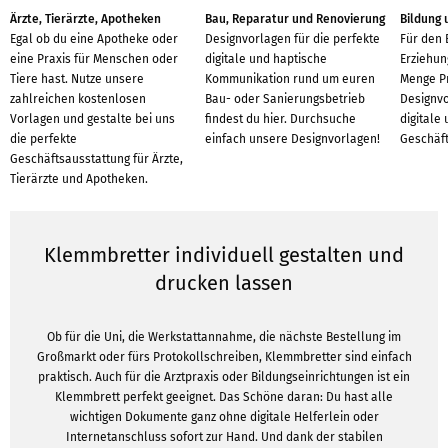
Ärzte, Tierärzte, Apotheken
Bau, Reparatur und Renovierung
Bildung 
Egal ob du eine Apotheke oder
Designvorlagen für die perfekte
Für den 
eine Praxis für Menschen oder
digitale und haptische
Erziehun
Tiere hast. Nutze unsere
Kommunikation rund um euren
Menge P
zahlreichen kostenlosen
Bau- oder Sanierungsbetrieb
Designvo
Vorlagen und gestalte bei uns
findest du hier. Durchsuche
digitale
die perfekte
einfach unsere Designvorlagen!
Geschäft
Geschäftsausstattung für Ärzte,
Tierärzte und Apotheken.
Klemmbretter individuell gestalten und
drucken lassen
Ob für die Uni, die Werkstattannahme, die nächste Bestellung im
Großmarkt oder fürs Protokollschreiben, Klemmbretter sind einfach
praktisch. Auch für die Arztpraxis oder Bildungseinrichtungen ist ein
Klemmbrett perfekt geeignet. Das Schöne daran: Du hast alle
wichtigen Dokumente ganz ohne digitale Helferlein oder
Internetanschluss sofort zur Hand. Und dank der stabilen