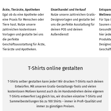
Ärzte, Tierärzte, Apotheken
Einzelhandel und Verkauf
Entspann
Egal ob du eine Apotheke oder
Nutze unsere zahlreichen Gratis-
Wellnes
eine Praxis für Menschen oder
Designvorlagen und gestalte bei
Für Spa 
Tiere hast. Nutze unsere
uns die perfekte Ausstattung für
Saunen u
zahlreichen kostenlosen
deinen POS und deinen
Gesundhe
Vorlagen und gestalte bei uns
Außendienst!
hier jed
die perfekte
Produkt
Geschäftsausstattung für Ärzte,
Designvo
Tierärzte und Apotheken.
Geschäft
T-Shirts online gestalten
T-Shirts selber gestalten kann jeder! Wir drucken T-Shirts nach deinen
Entwürfen. Mit unseren Gratis-Gestaltungs-Tools und vielen
kostenlosen Motiven kannst auch du im Handumdrehen deine eigenen
T-Shirts entwerfen! Leg gleich los, wir drucken einzelne T-Shirts und
Sammelbestellungen bis zu 100 Shirts – immer in Profi-Qualität und
immer zu günstigen Preisen.