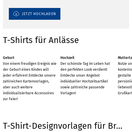
JETZT HOCHLADEN
T-Shirts für Anlässe
Geburt
Hochzeit
Muttert
Von einem freudigen Ereignis wie
Der schönste Tag im Leben hat
Nutze un
der Geburt eines Kindes will
den perfekten Look verdient!
kostenlo
jeder erfahren! Entdecke unsere
Entdecke unser Angebot
gestalte
zahlreichen Kartenvorlagen,
individueller Hochzeitsartikel
persönl
aber auch weitere
sowie zahlreiche passende
liebevoll
individualisierbare Accessoires
Vorlagen!
Grußkart
zur Feier!
T-Shirt-Designvorlagen für Branchen