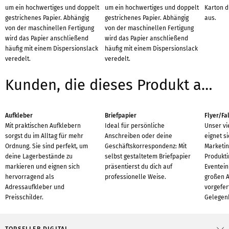
um ein hochwertiges und doppelt
um ein hochwertiges und doppelt
Karton d
gestrichenes Papier. Abhängig
gestrichenes Papier. Abhängig
aus.
von der maschinellen Fertigung
von der maschinellen Fertigung
wird das Papier anschließend
wird das Papier anschließend
häufig mit einem Dispersionslack
häufig mit einem Dispersionslack
veredelt.
veredelt.
Kunden, die dieses Produkt angesehen haben, interessieren sich auch für:
Aufkleber
Briefpapier
Flyer/Fal
Mit praktischen Aufklebern
Ideal für persönliche
Unser vi
sorgst du im Alltag für mehr
Anschreiben oder deine
eignet si
Ordnung. Sie sind perfekt, um
Geschäftskorrespondenz: Mit
Marketin
deine Lagerbestände zu
selbst gestaltetem Briefpapier
Produkti
markieren und eignen sich
präsentierst du dich auf
Eventein
hervorragend als
professionelle Weise.
großen 
Adressaufkleber und
vorgefer
Preisschilder.
Gelegenh