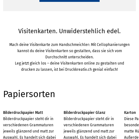
Visitenkarten. Unwiderstehlich edel.
Mach deine Visitenkarte zum Handschmeichler: Mit Cellophanierungen
kannst du deine Visitenkarten so gestalten, dass sie sich vom
Durchschnitt unterscheiden.
Leg jetzt gleich los – deine Visitenkarten online zu gestalten und
drucken zu lassen, ist bei Druckkreativ.ch genial einfach!
Papiersorten
Bilderdruckpapier Matt
Bilderdruckpapier Glanz
Karton
Bilderdruckpapier steht dir in
Bilderdruckpapier steht dir in
Diese Pa
verschiedenen Grammaturen
verschiedenen Grammaturen
besonder
jeweils glänzend und matt zur
jeweils glänzend und matt zur
matte Rü
Auswahl. Es handelt sich dabei
Auswahl. Es handelt sich dabei
Außerdem