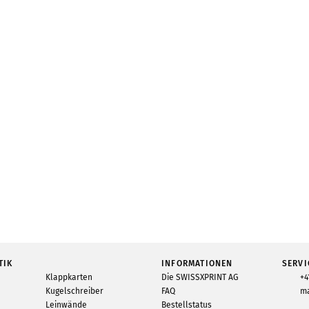
TIK
INFORMATIONEN
SERVI
Klappkarten
Die SWISSXPRINT AG
+4
Kugelschreiber
FAQ
ma
Leinwände
Bestellstatus