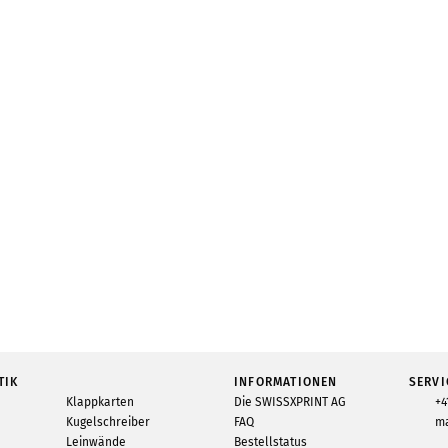
TIK
INFORMATIONEN
SERVI
Klappkarten
Die SWISSXPRINT AG
+4
Kugelschreiber
FAQ
ma
Leinwände
Bestellstatus