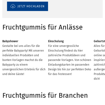
JETZT HOCHLADEN
Fruchtgummis für Anlässe
Babyshower
Einschulung
Geburts
Gestalte bei uns alles für die
Für eine unvergessliche
Alles fü
perfekte Babyparty! Mit unseren
Einschulung findest du hier
Geburtst
individuellen Produkten und
zahlreiche Produktideen und
online s
bunten Vorlagen machst du die
passende Vorlagen. Von schönen
inspirie
Babyparty zu einem
Einladungskarten im passenden
zahlreic
unvergesslichen Erlebnis für dich
Design bis hin zur perfekten Deko
außerge
und deine Gäste!
für das Festessen!
Produktv
dich!
Fruchtgummis für Branchen