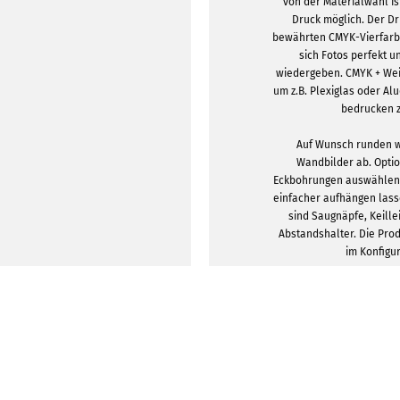
von der Materialwahl is
Druck möglich. Der Dr
bewährten CMYK-Vierfarb
sich Fotos perfekt u
wiedergeben. CMYK + Weiß
um z.B. Plexiglas oder Al
bedrucken 
Auf Wunsch runden w
Wandbilder ab. Opti
Eckbohrungen auswählen, 
einfacher aufhängen lass
sind Saugnäpfe, Keille
Abstandshalter. Die Pro
im Konfigu
DESIGNVORLA