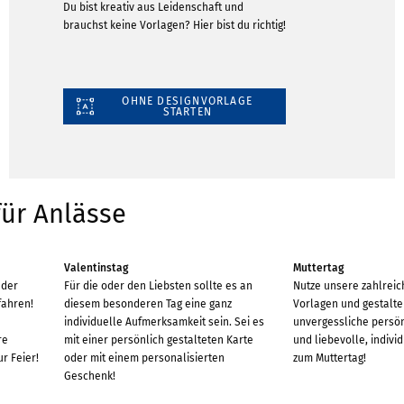
Du bist kreativ aus Leidenschaft und
brauchst keine Vorlagen? Hier bist du richtig!
OHNE DESIGNVORLAGE
STARTEN
ür Anlässe
Valentinstag
Muttertag
 der
Für die oder den Liebsten sollte es an
Nutze unsere zahlrei
fahren!
diesem besonderen Tag eine ganz
Vorlagen und gestalte
individuelle Aufmerksamkeit sein. Sei es
unvergessliche persö
re
mit einer persönlich gestalteten Karte
und liebevolle, indivi
ur Feier!
oder mit einem personalisierten
zum Muttertag!
Geschenk!