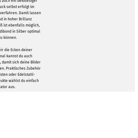
t auch ein beidseitiger
uck selbst erfolgt im
verfahren. Damit lassen
nd in hoher Brillanz
 ist ebenfalls möglich,
udibond in Silber optimal
zu können.
ir die Ecken deiner
onal kannst du auch
damit sich deine Bilder
en. Praktisches Zubehör
isten oder Edelstahl-
dukte wählst du einfach
rator aus.
GEN ZEIGEN