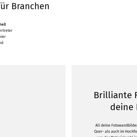
für Branchen
heit
ertreter
hier
und
Brilliante
deine 
All deine Fotowandbilde
Quer- als auch im Hochf