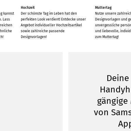
Hochzeit
Muttertag
ag kannst
Der schönste Tag im Leben hat den
Nutze unsere zahlreic
n. Lass
perfekten Look verdient! Entdecke unser
Designvorlagen und ge
lreichen
Angebot individueller Hochzeitsartikel
unvergessliche persö
hnliche
sowie zahlreiche passende
und liebevolle, indivi
ch!
Designvorlagen!
zum Muttertag!
Deine
Handyhü
gängige
von Sam
Ap