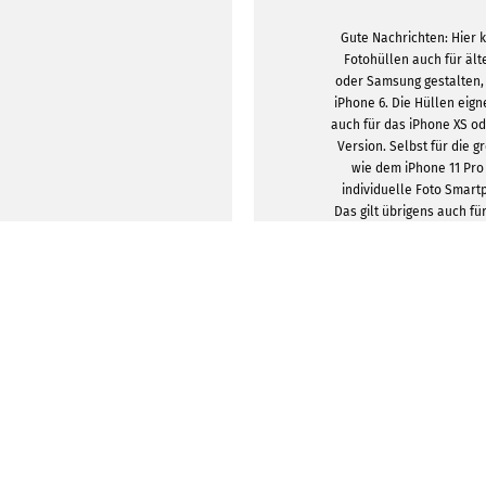
Gute Nachrichten: Hier
Fotohüllen auch für äl
oder Samsung gestalten, 
iPhone 6. Die Hüllen eig
auch für das iPhone XS od
Version. Selbst für die 
wie dem iPhone 11 Pro
individuelle Foto Smart
Das gilt übrigens auch f
Galaxy Sma
Die Hüllen werden aus 
hochwertigem Kunststoff 
Wahl, ob du dich für ei
oder ohne Bumper ents
handelt es sich um zusät
Dadurch ist das Handy be
gesch
DESIGNVORLA