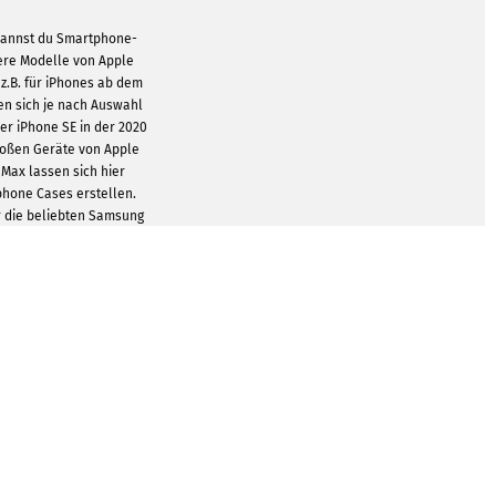
 kannst du Smartphone-
tere Modelle von Apple
z.B. für iPhones ab dem
nen sich je nach Auswahl
er iPhone SE in der 2020
großen Geräte von Apple
 Max lassen sich hier
phone Cases erstellen.
ür die beliebten Samsung
rtphones.
robustem und zugleich
hergestellt. Du hast die
ne Smartphonehülle mit
cheidest. Beim Bumper
zlich verstärkte Seiten.
i Stürzen auf die Seite
ützt.
GEN ZEIGEN