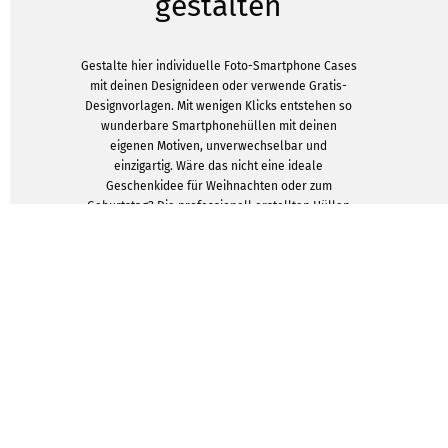
gestalten
Gestalte hier individuelle Foto-Smartphone Cases
mit deinen Designideen oder verwende Gratis-
Designvorlagen. Mit wenigen Klicks entstehen so
wunderbare Smartphonehüllen mit deinen
eigenen Motiven, unverwechselbar und
einzigartig. Wäre das nicht eine ideale
Geschenkidee für Weihnachten oder zum
Geburtstag? Die professionell erstellten Hüllen
eignen sich auch für das Reselling oder als Give-
Away für dein Geschäft am POS, auf Events oder
auf Messen.
DESIGNVORLAGEN ZEIGEN