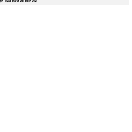
n-Tool hast du nun die
agen zu nutzen, um dort
anzupassen. Natürlich
 Vorlagen oder Grafiken
uploaden. Mit wenigen
 deine individuellen
t deiner persönlichen
age.
GEN ZEIGEN
CE
NEWSLETTER