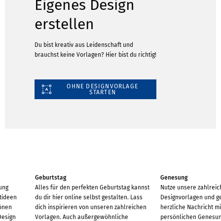
Eigenes Design
erstellen
Du bist kreativ aus Leidenschaft und
brauchst keine Vorlagen? Hier bist du richtig!
OHNE DESIGNVORLAGE
STARTEN
Geburtstag
Genesung
lung
Alles für den perfekten Geburtstag kannst
Nutze unsere zahlreic
ktideen
du dir hier online selbst gestalten. Lass
Designvorlagen und ge
önen
dich inspirieren von unseren zahlreichen
herzliche Nachricht m
Design
Vorlagen. Auch außergewöhnliche
persönlichen Genesu