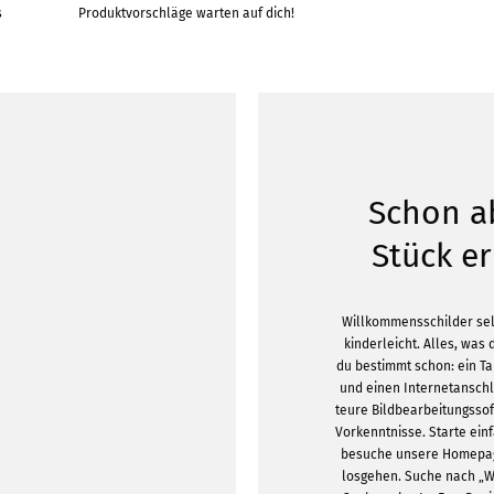
s
Produktvorschläge warten auf dich!
Schon a
Stück er
Willkommensschilder selb
kinderleicht. Alles, was 
du bestimmt schon: ein T
und einen Internetansch
teure Bildbearbeitungss
Vorkenntnisse. Starte ei
besuche unsere Homepag
losgehen. Suche nach „W