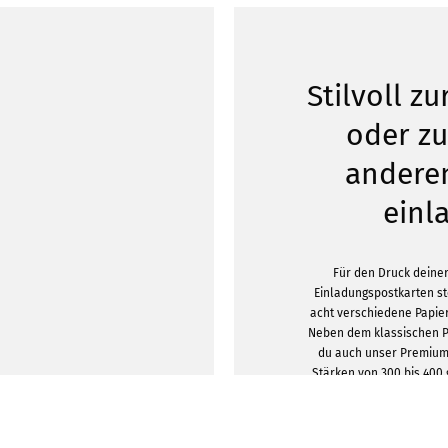
Stilvoll z
oder z
andere
einl
Für den Druck deiner
Einladungspostkarten st
acht verschiedene Papie
Neben dem klassischen P
du auch unser Premium
Stärken von 300 bis 400
Variante hat den Vorteil,
oder mattes Papier an
Einladungskarten sehen 