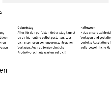
e
Geburtstag
Halloween
lung
Alles für den perfekten Geburtstag kannst
Nutze unsere zahlrei
ktideen
du dir hier online selbst gestalten. Lass
Vorlagen und gestalte
önen
dich inspirieren von unseren zahlreichen
perfekte Ausstattung 
Design
Vorlagen. Auch außergewöhnliche
außergewöhnliche Hal
s
Produktvorschläge warten auf dich!
hen