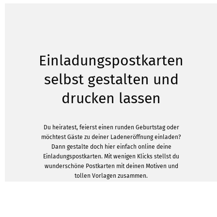
Einladungspostkarten
selbst gestalten und
drucken lassen
Du heiratest, feierst einen runden Geburtstag oder
möchtest Gäste zu deiner Ladeneröffnung einladen?
Dann gestalte doch hier einfach online deine
Einladungspostkarten. Mit wenigen Klicks stellst du
wunderschöne Postkarten mit deinen Motiven und
tollen Vorlagen zusammen.
Bei uns ist es besonders einfach
Einladungspostkarten drucken zu lassen. Denn bei
uns lässt sich schon eine einzige Karte in den Druck
geben. So hast du z.B. als Reseller die Möglichkeit,