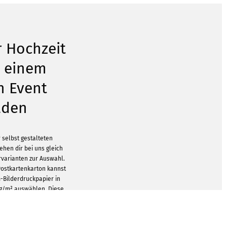
ur Hochzeit
u einem
n Event
aden
 selbst gestalteten
ehen dir bei uns gleich
rvarianten zur Auswahl.
ostkartenkarton kannst
-Bilderdruckpapier in
 g/m² auswählen. Diese
 dass wir dir glänzendes
bieten können. Gerade
meist mit mattem Papier