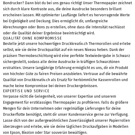
Bondrucker? Dann bist du bei uns genau richtig! Unser Thermopapier zeichnet
sich durch klare Kontraste aus, die deine Ausdrucke besonders brillant
erscheinen lassen. Mit optimierter Lauflänge liefert es hervorragende Werte
bei Ergiebigkeit und Deckung. Dies ermöglicht dir, umfangreiche
Abrechnungen oder Bons zu erstellen, ohne dass die Intensität nachlässt
oder die Qualität deiner Ergebnisse beeinträchtigt wird.
QUALITÄT OHNE KOMPROMISSE
Bestelle jetzt unsere hochwertigen Druckkreativ.ch Thermorollen und erlebe
selbst, wie sie deine Druckqualität auf ein neues Niveau heben. Dank der
präzisen Thermobeschichtung wird eine perfekte Textwiedergabe in Schwarz
sichergestellt, sodass alle deine Ausdrucke in kräftigen Schwarztönen
erstrahlen. Unsere langjährige Erfahrung ermöglicht es uns, dir ein Produkt
von höchster Güte zu fairen Preisen anzubieten. Vertraue auf die bewährte
Qualität von Druckkreativ.ch als Ersatz für herkömmliche Kassenrollen und
mache keine Kompromisse bei deinen Druckergebnissen.
EXPERTISE UND SERVICE
Verpasse nicht die Gelegenheit, von unserer Expertise und unserem
Engagement für erstklassiges Thermopapier zu profitieren. Falls du größere
Mengen für dein Unternehmen oder regelmäßige Lieferungen für deine
Druckerflotte benötigst, steht dir unser Kundenservice gerne zur Verfügung.
Lasse dich von der außergewöhnlichen Zuverlässigkeit unserer Papierrollen
überzeugen und erlebe, wie sie deine täglichen Druckaufgaben in Modellen
von Epson, Bixolon oder Star souverän bewältigen.