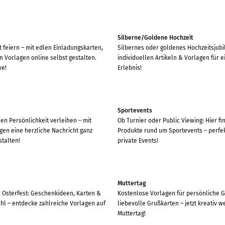
Silberne/Goldene Hochzeit
 feiern – mit edlen Einladungskarten,
Silbernes oder goldenes Hochzeitsjubi
 Vorlagen online selbst gestalten.
individuellen Artikeln & Vorlagen für 
ve!
Erlebnis!
Sportevents
 Persönlichkeit verleihen – mit
Ob Turnier oder Public Viewing: Hier fin
gen eine herzliche Nachricht ganz
Produkte rund um Sportevents – perfek
stalten!
private Events!
Muttertag
e Osterfest: Geschenkideen, Karten &
Kostenlose Vorlagen für persönliche 
hl – entdecke zahlreiche Vorlagen auf
liebevolle Grußkarten – jetzt kreativ 
Muttertag!